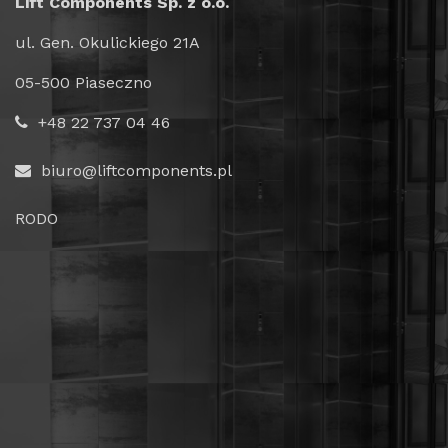
Lift Components Sp. z o.o.
ul. Gen. Okulickiego 21A
05-500 Piaseczno
+48 22 737 04 46
biuro@liftcomponents.pl
RODO