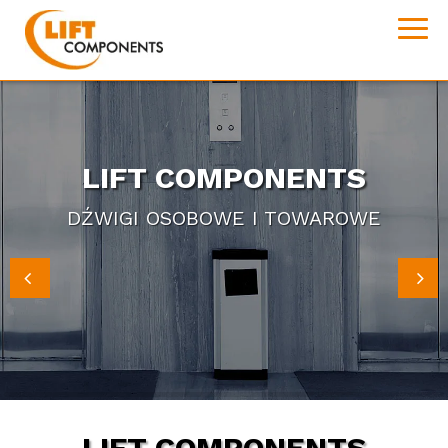
LIFT COMPONENTS
LIFT COMPONENTS
LIFT COMPONENTS
CZĘŚCI DO WIND - KOMPONENTY DŹWIGOWE
DŹWIGI OSOBOWE I TOWAROWE
WINDY
LIFT COMPONENTS