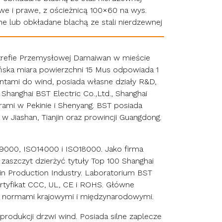
we i prawe, z ościeżnicą 100×60 na wys.
 lub obkładane blachą ze stali nierdzewnej
trefie Przemysłowej Damaiwan w mieście
ńska miara powierzchni 15 Mus odpowiada 1
tami do wind, posiada własne działy R&D,
 Shanghai BST Electric Co.,Ltd., Shanghai
urami w Pekinie i Shenyang. BST posiada
w Jiashan, Tianjin oraz prowincji Guangdong.
9000, ISO14000 i ISO18000. Jako firma
aszczyt dzierżyć tytuły Top 100 Shanghai
in Production Industry. Laboratorium BST
rtyfikat CCC, UL, CE i ROHS. Główne
i normami krajowymi i międzynarodowymi.
 produkcji drzwi wind. Posiada silne zaplecze