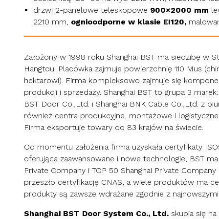
drzwi 2-panelowe teleskopowe
900×2000 mm
le
2210 mm,
ognioodporne w klasie EI120,
malowane
Założony w 1998 roku Shanghai BST ma siedzibę w S
Hangtou. Placówka zajmuje powierzchnię 110 Mus (chi
hektarowi). Firma kompleksowo zajmuje się komponen
produkcji i sprzedaży. Shanghai BST to grupa 3 marek:
BST Door Co.,Ltd. i Shanghai BNK Cable Co.,Ltd. z bi
również centra produkcyjne, montażowe i logistyczne 
Firma eksportuje towary do 83 krajów na świecie.
Od momentu założenia firma uzyskała certyfikaty ISO
oferująca zaawansowane i nowe technologie, BST ma z
Private Company i TOP 50 Shanghai Private Company 
przeszło certyfikację CNAS, a wiele produktów ma ce
produkty są zawsze wdrażane zgodnie z najnowszym
Shanghai BST Door System Co., Ltd.
skupia się na