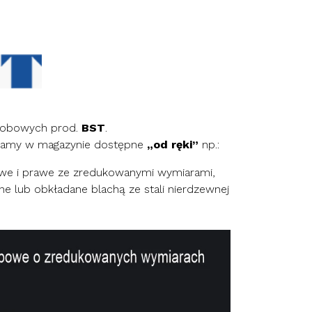
osobowych prod.
BST
.
adamy w magazynie dostępne
„od ręki”
np.:
we i prawe ze zredukowanymi wymiarami,
 lub obkładane blachą ze stali nierdzewnej