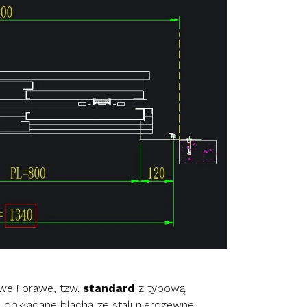
we i prawe, tzw.
standard
z typową
obkładane blachą ze stali nierdzewnej