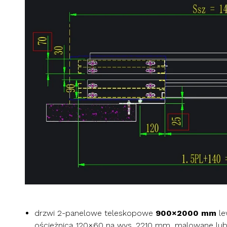
drzwi 2-panelowe teleskopowe
900×2000 mm
le
ościeżnicą 120×60 na wys. 2210 mm, malowane lub 