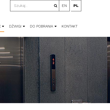
EN
PL
E
DŹWIGI
DO POBRANIA
KONTAKT
T