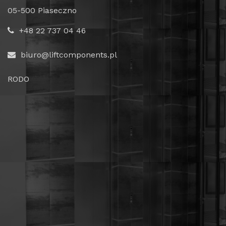
05-500 Piaseczno
+48 22 737 04 46
biuro@liftcomponents.pl
RODO